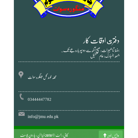
دفترى اوقات کار
ہفتہ تا جمعرات: صبح آٹھ سے دوپہر بارہ بجے تک۔
جمعہ المبارک: عام تعطیل
محلہ خونہ گل مینگورہ سوات
03444447782
info@jmu.edu.pk
کاپی رائٹ © 2018 ڈیزائن: ہارون یوسف
واپس اوپر