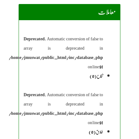
معاملات
Deprecated
: Automatic conversion of false to
array is deprecated in
/home/jmuswat/public_html/inc/database.php
on line
91
نکاح (0)
Deprecated
: Automatic conversion of false to
array is deprecated in
/home/jmuswat/public_html/inc/database.php
on line
91
طلاق (0)