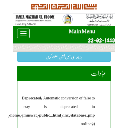
Main Menu
Toggle
22-02-1448
navigation
بذریعہ ای میل فتوی معلوم کریں
عبادات
Deprecated
: Automatic conversion of false to
array is deprecated in
/home/jmuswat/public_html/inc/database.php
on line
91