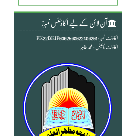
آن لائن کے لیے اکاؤنٹس نمبرز
اکاؤنٹ نمبر : PK22BKIP0302500022400201
اکاؤنٹ ٹائیٹل : محمد طاہر