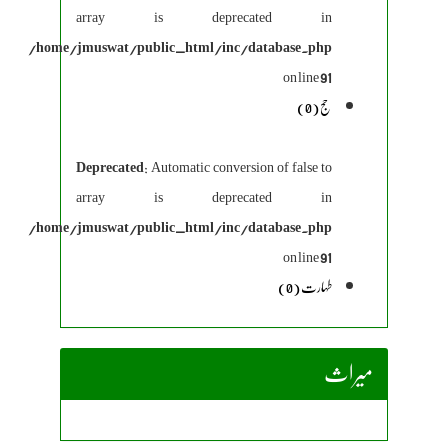
array is deprecated in
/home/jmuswat/public_html/inc/database.php
on line
91
حج (0)
Deprecated
: Automatic conversion of false to
array is deprecated in
/home/jmuswat/public_html/inc/database.php
on line
91
طہارت (0)
میراث